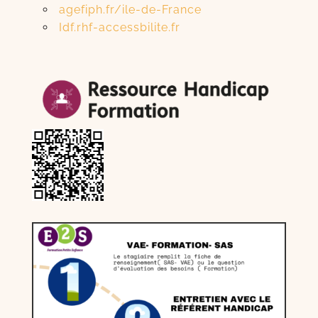
agefiph.fr/ile-de-France
Idf.rhf-accessbilite.fr