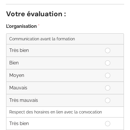
Votre évaluation :
L'organisation
*
Communication avant la formation
Très bien
C
o
Bien
C
m
o
m
Moyen
C
m
u
o
m
n
Mauvais
C
m
u
i
o
m
n
c
Très mauvais
C
m
u
i
a
o
m
n
c
t
Respect des horaires en lien avec la convocation
m
u
i
a
i
m
n
c
Très bien
t
o
R
u
i
a
i